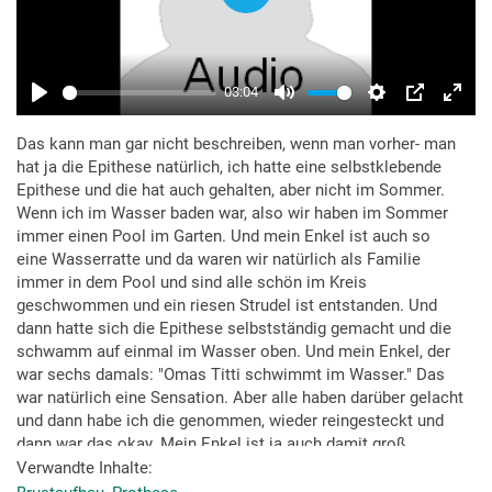
Das kann man gar nicht beschreiben, wenn man vorher- man
hat ja die Epithese natürlich, ich hatte eine selbstklebende
Epithese und die hat auch gehalten, aber nicht im Sommer.
Wenn ich im Wasser baden war, also wir haben im Sommer
immer einen Pool im Garten. Und mein Enkel ist auch so
eine Wasserratte und da waren wir natürlich als Familie
immer in dem Pool und sind alle schön im Kreis
geschwommen und ein riesen Strudel ist entstanden. Und
dann hatte sich die Epithese selbstständig gemacht und die
schwamm auf einmal im Wasser oben. Und mein Enkel, der
war sechs damals: "Omas Titti schwimmt im Wasser." Das
war natürlich eine Sensation. Aber alle haben darüber gelacht
und dann habe ich die genommen, wieder reingesteckt und
dann war das okay. Mein Enkel ist ja auch damit groß
geworden. Und als meine Tochter ihm erklärt hat, warum ich
Verwandte Inhalte
im Krankenhaus bin und dann hat er als erstes gesagt: "Oh,