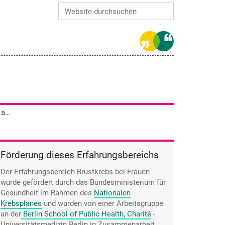
Website durchsuchen
Erweiterte Suche…
Doris Teller ist als Alleinstehende darauf angewiesen, dass sie nach 17 Monaten wieder arbeiten gehen kann.
Förderung dieses Erfahrungsbereichs
Der Erfahrungsbereich Brustkrebs bei Frauen
wurde gefördert durch das Bundesministerium für
Gesundheit im Rahmen des
Nationalen
Krebsplanes
und wurden von einer Arbeitsgruppe
an der
Berlin School of Public Health, Charité
-
Universitätsmedizin Berlin
in Zusammenarbeit