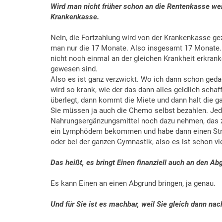
Wi
rd man nicht früher schon an die Rentenkasse weit
Krankenkasse.
Nein, die Fortzahlung wird von der Krankenkasse geza
man nur die 17 Monate. Also insgesamt 17 Monate. Un
nicht noch einmal an der gleichen Krankheit erkranke
gewesen sind.
Also es ist ganz verzwickt. Wo ich dann schon ged
wird so krank, wie der das dann alles geldlich scha
überlegt, dann kommt die Miete und dann halt die g
Sie müssen ja auch die Chemo selbst bezahlen. Je
Nahrungsergänzungsmittel noch dazu nehmen, das z
ein Lymphödem bekommen und habe dann einen Strum
oder bei der ganzen Gymnastik, also es ist schon vie
Das heißt, es bringt Einen finanziell auch an den Ab
Es kann Einen an einen Abgrund bringen, ja genau.
Und für Sie ist es machbar, weil Sie gleich dann n