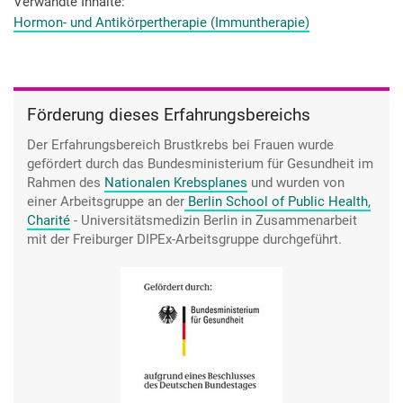
und das war von jetzt auf sofort. Das war ganz schlimm. Ich
Verwandte Inhalte
musste mich nachts zwei Mal umziehen, weil ich nass war.
Hormon- und Antikörpertherapie (Immuntherapie)
Und ich bin eigentlich ein Mensch, der gar nicht schwitzt.
Also ich kann gar nicht schwitzen. Ich saß früher in der
Sauna und musste gucken, dass ich schwitze. Und das war
jetzt plötzlich, das war ganz schlimm.
Förderung dieses Erfahrungsbereichs
Nun gut, also das kann man dann aber alles irgendwie
ertragen.
Der Erfahrungsbereich Brustkrebs bei Frauen wurde
gefördert durch das Bundesministerium für Gesundheit im
Rahmen des
Nationalen Krebsplanes
und wurden von
einer Arbeitsgruppe an der
Berlin School of Public Health,
Charité
- Universitätsmedizin Berlin
in Zusammenarbeit
mit der Freiburger DIPEx-Arbeitsgruppe durchgeführt.