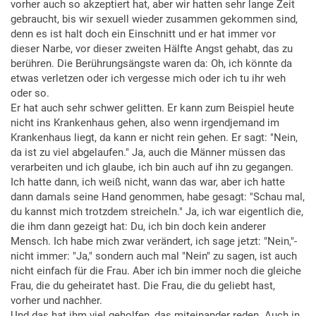
vorher auch so akzeptiert hat, aber wir hatten sehr lange Zeit
gebraucht, bis wir sexuell wieder zusammen gekommen sind,
denn es ist halt doch ein Einschnitt und er hat immer vor
dieser Narbe, vor dieser zweiten Hälfte Angst gehabt, das zu
berühren. Die Berührungsängste waren da: Oh, ich könnte da
etwas verletzen oder ich vergesse mich oder ich tu ihr weh
oder so.
Er hat auch sehr schwer gelitten. Er kann zum Beispiel heute
nicht ins Krankenhaus gehen, also wenn irgendjemand im
Krankenhaus liegt, da kann er nicht rein gehen. Er sagt: "Nein,
da ist zu viel abgelaufen." Ja, auch die Männer müssen das
verarbeiten und ich glaube, ich bin auch auf ihn zu gegangen.
Ich hatte dann, ich weiß nicht, wann das war, aber ich hatte
dann damals seine Hand genommen, habe gesagt: "Schau mal,
du kannst mich trotzdem streicheln." Ja, ich war eigentlich die,
die ihm dann gezeigt hat: Du, ich bin doch kein anderer
Mensch. Ich habe mich zwar verändert, ich sage jetzt: "Nein,"-
nicht immer: "Ja," sondern auch mal "Nein" zu sagen, ist auch
nicht einfach für die Frau. Aber ich bin immer noch die gleiche
Frau, die du geheiratet hast. Die Frau, die du geliebt hast,
vorher und nachher.
Und das hat ihm viel geholfen, das miteinander reden. Auch in