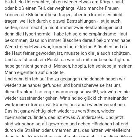
Es ist ein Unterschied, ob du wieder etwas am Körper hast
oder bloß einen Teil, der weghängt. Also manche Frauen
können die Klebeprothese tragen, aber ich konnte es nicht
tragen, weil ich durch die zwei Bestrahlungen - ist ja auch
selten, man macht ja nicht immer zwei Bestrahlungen und
dann die Hyperthermie - habe ich so eine empfindsame Haut
bekommen, dass ich immer Bläschen darauf bekommen habe.
Wenn irgendetwas war, kamen lauter kleine Bläschen und da
die Haut feiner geworden ist, musste ich die ja auch schützen.
Und das ist auch ein Punkt, da war ich mit mir beschäftigt und
habe gar nicht gemerkt: Mensch, hoppla, ich schiebe ja meinen
Mann eigentlich auf die Seite.
Und dann bin ich auf ihn zu gegangen und danach haben wir
wieder zueinander gefunden und komischerweise hat uns
diese Krankheit so eng zusammengeschweißt, wir würden nie
wieder auseinander gehen. Wir sind so glücklich miteinander,
wir können streiten, wir können uns auch wieder versöhnen.
Das ist ganz wichtig, sich wieder zu versöhnen, wieder
zueinander zu finden, das ist etwas Wunderbares. Und jetzt
sind wir schon so alt geworden und gehen Händchen haltend
durch die Straßen oder umarmen uns, das hätten wir vielleicht
dann in der Krankheit gar nicht mehr gemacht. Und diese Wege