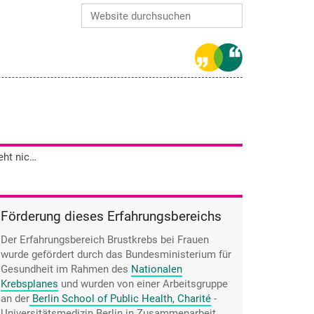
Website durchsuchen
Erweiterte Suche…
Die achtzigjährige Irmgard Hansen geht nicht mehr zur Nachsorge, denn sie würde sowieso nichts mehr machen lassen.
Förderung dieses Erfahrungsbereichs
Der Erfahrungsbereich Brustkrebs bei Frauen
wurde gefördert durch das Bundesministerium für
Gesundheit im Rahmen des
Nationalen
Krebsplanes
und wurden von einer Arbeitsgruppe
an der
Berlin School of Public Health, Charité
-
Universitätsmedizin Berlin
in Zusammenarbeit