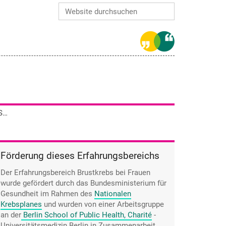
Website durchsuchen
Erweiterte Suche…
Julia Bring beschreibt die Trockenheit im Schambereich durch die Hormontherapie als „Wüste Gobi“.
Förderung dieses Erfahrungsbereichs
Der Erfahrungsbereich Brustkrebs bei Frauen
wurde gefördert durch das Bundesministerium für
Gesundheit im Rahmen des
Nationalen
Krebsplanes
und wurden von einer Arbeitsgruppe
an der
Berlin School of Public Health, Charité
-
Universitätsmedizin Berlin
in Zusammenarbeit