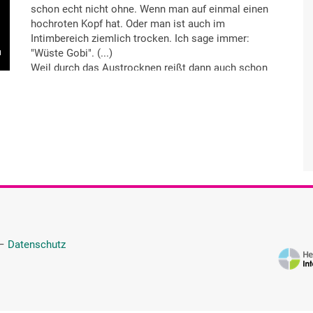
schon echt nicht ohne. Wenn man auf einmal einen
hochroten Kopf hat. Oder man ist auch im
Intimbereich ziemlich trocken. Ich sage immer:
"Wüste Gobi". (...)
Weil durch das Austrocknen reißt dann auch schon
einmal etwas im Schambereich und das ist
unangenehm ohne Ende. Das ist halt das, was ein
bisschen blöd ist. Dass das nicht mehr so von
alleine funktioniert. Dass man da dann auf
Hilfsmittel zurückgreifen muss. Generell im Alltag
auch.
—
Datenschutz