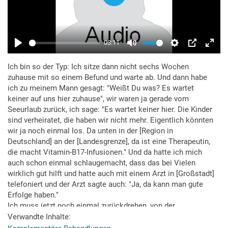
Ich bin so der Typ: Ich sitze dann nicht sechs Wochen
zuhause mit so einem Befund und warte ab. Und dann habe
ich zu meinem Mann gesagt: "Weißt Du was? Es wartet
keiner auf uns hier zuhause", wir waren ja gerade vom
Seeurlaub zurück, ich sage: "Es wartet keiner hier. Die Kinder
sind verheiratet, die haben wir nicht mehr. Eigentlich könnten
wir ja noch einmal los. Da unten in der [Region in
Deutschland] an der [Landesgrenze], da ist eine Therapeutin,
die macht Vitamin-B17-Infusionen." Und da hatte ich mich
auch schon einmal schlaugemacht, dass das bei Vielen
wirklich gut hilft und hatte auch mit einem Arzt in [Großstadt]
telefoniert und der Arzt sagte auch: "Ja, da kann man gute
Erfolge haben."
Ich muss jetzt noch einmal zurückdrehen, von der
Reihenfolge her: Während der Chemotherapie war ich alle
Verwandte Inhalte
drei Wochen, zwischen den Chemos, bei einem Therapeuten