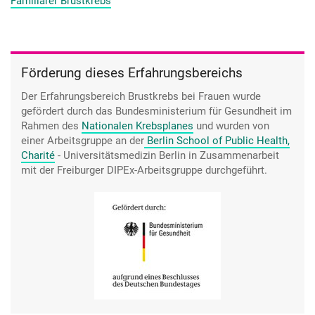
Familiärer Brustkrebs
irgendwie, weil sie sagte: "Okay, aber für mich- ich möchte
jetzt auch gerne Blut abgenommen bekommen und möchte
das gerne wissen, ob ich nun wirklich auch Träger bin oder
nicht." Obwohl sie dann zu mir sagte irgendwie, für sie ist es
Förderung dieses Erfahrungsbereichs
eigentlich wichtiger oder für sie wäre es schlimmer, jetzt zum
Beispiel keine Kinder bekommen zu können deswegen oder
Der Erfahrungsbereich Brustkrebs bei Frauen wurde
irgendwie so etwas, als die Krebserkrankung selber. Weil sie
gefördert durch das Bundesministerium für Gesundheit im
jetzt irgendwie bei mir gesehen hat: Naja okay, man kann es
Rahmen des
Nationalen Krebsplanes
und wurden von
überstehen. Aber trotzdem möchte sie es gerne wissen.
einer Arbeitsgruppe an der
Berlin School of Public Health,
Charité
- Universitätsmedizin Berlin
in Zusammenarbeit
mit der Freiburger DIPEx-Arbeitsgruppe durchgeführt.