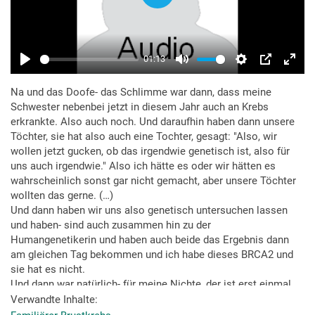
Na und das Doofe- das Schlimme war dann, dass meine
Schwester nebenbei jetzt in diesem Jahr auch an Krebs
erkrankte. Also auch noch. Und daraufhin haben dann unsere
Töchter, sie hat also auch eine Tochter, gesagt: "Also, wir
wollen jetzt gucken, ob das irgendwie genetisch ist, also für
uns auch irgendwie." Also ich hätte es oder wir hätten es
wahrscheinlich sonst gar nicht gemacht, aber unsere Töchter
wollten das gerne. (…)
Und dann haben wir uns also genetisch untersuchen lassen
und haben- sind auch zusammen hin zu der
Humangenetikerin und haben auch beide das Ergebnis dann
am gleichen Tag bekommen und ich habe dieses BRCA2 und
sie hat es nicht.
Und dann war natürlich- für meine Nichte, der ist erst einmal
eine Last runtergefallen. Aber meine Tochter saß neben mir
Verwandte Inhalte
und die kriegte dann erst einmal die Tränen in die Augen