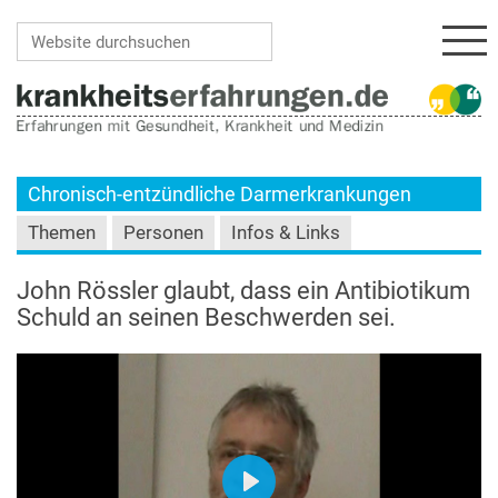
Navi
Website durchsuchen
Erweiterte Suche…
Chronisch-entzündliche Darmerkrankungen
Themen
Personen
Infos & Links
John Rössler glaubt, dass ein Antibiotikum
Schuld an seinen Beschwerden sei.