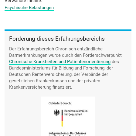
denke ich, dass ich das teils Krankheit, teils Persönlichkeit
Verwandte Inhalte
dann doch nicht gepackt kriege.
Psychische Belastungen
[Interviewer]: Okay.
Und mir halt den Stress halt nicht antun möchte, auch wenn
Förderung dieses Erfahrungsbereichs
man sagt, das Studentenleben ist halt einmalig und so die
ganzen Partys, was die dort noch machen, hat er gesagt, wird
Der Erfahrungsbereich Chronisch-entzündliche
vielleicht sich auch bald ändern. Ist ziemlich viel zu machen,
Darmerkrankungen wurde durch den
Förderschwerpunkt
die Klausuren.
Chronische Krankheiten und Patientenorientierung
des
Bundesministeriums für Bildung und Forschung, der
Deutschen Rentenversicherung, der Verbände der
gesetzlichen Krankenkassen und der privaten
Krankenversicherung finanziert.