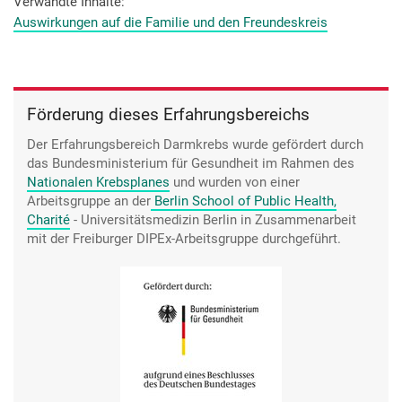
trotzdem nicht vorstellen, meine Mama daneben zu haben
Verwandte Inhalte
und zu fragen: Wie hoch ist denn meine Chance, in 5 Jahren
Auswirkungen auf die Familie und den Freundeskreis
noch zu leben? So, und wie hoch ist die Chance, diesen Krebs
zu überleben?
Förderung dieses Erfahrungsbereichs
Der Erfahrungsbereich Darmkrebs wurde gefördert durch
das Bundesministerium für Gesundheit im Rahmen des
Nationalen Krebsplanes
und wurden von einer
Arbeitsgruppe an der
Berlin School of Public Health,
Charité
- Universitätsmedizin Berlin in Zusammenarbeit
mit der Freiburger DIPEx-Arbeitsgruppe durchgeführt.