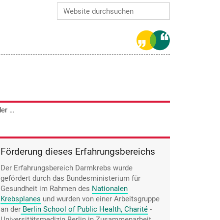
Website durchsuchen
Erweiterte Suche…
Lorenz Kraus interessiert nicht, woher der Darmkrebs kommt, er will ihn los haben.
Förderung dieses Erfahrungsbereichs
Der Erfahrungsbereich Darmkrebs wurde
gefördert durch das Bundesministerium für
Gesundheit im Rahmen des
Nationalen
Krebsplanes
und wurden von einer Arbeitsgruppe
an der
Berlin School of Public Health, Charité
-
Universitätsmedizin Berlin in Zusammenarbeit