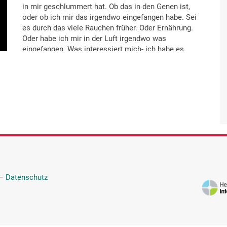
in mir geschlummert hat. Ob das in den Genen ist,
oder ob ich mir das irgendwo eingefangen habe. Sei
es durch das viele Rauchen früher. Oder Ernährung.
Oder habe ich mir in der Luft irgendwo was
eingefangen. Was interessiert mich- ich habe es.
Und ich will es los haben.
Irgendwann haben 99 Prozent der Menschheit
irgendeinen Krebs. Dann können wir eventuell
fragen, wo es herkommt. Dann bin ich aber nicht
mehr da. Da interessiert es mich nicht mehr.
—
Datenschutz