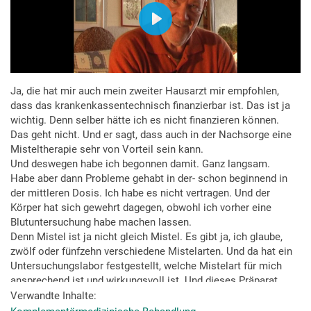
Ja, die hat mir auch mein zweiter Hausarzt mir empfohlen,
dass das krankenkassentechnisch finanzierbar ist. Das ist ja
wichtig. Denn selber hätte ich es nicht finanzieren können.
Das geht nicht. Und er sagt, dass auch in der Nachsorge eine
Misteltherapie sehr von Vorteil sein kann.
Und deswegen habe ich begonnen damit. Ganz langsam.
Habe aber dann Probleme gehabt in der- schon beginnend in
der mittleren Dosis. Ich habe es nicht vertragen. Und der
Körper hat sich gewehrt dagegen, obwohl ich vorher eine
Blutuntersuchung habe machen lassen.
Denn Mistel ist ja nicht gleich Mistel. Es gibt ja, ich glaube,
zwölf oder fünfzehn verschiedene Mistelarten. Und da hat ein
Untersuchungslabor festgestellt, welche Mistelart für mich
ansprechend ist und wirkungsvoll ist. Und dieses Präparat
haben wir genommen.
Verwandte Inhalte
Und wie gesagt, das habe ich dann nicht vertragen. Ich