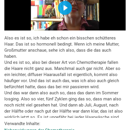
Also es ist so, ich habe eh schon ein bisschen schütteres
Haar. Das ist so hormonell bedingt. Wenn ich meine Mutter,
Großmutter anschaue, sehe ich also, dass die das auch
haben.
Und es ist so, also bei dieser Art von Chemotherapie fallen
die Haare nicht ganz aus. Manchmal auch gar nicht. Aber so
ein leichter, diffuser Haarausfall ist eigentlich, kommt also
häufiger vor. Und das ist auch das, was ich also auch gleich
befürchtet hatte, dass das bei mir passieren wird.
Und das war dann also auch so, dass das dann im Sommer
losging. Also so vier, fünf Zyklen ging das so, dass man also
noch nicht viel gesehen hat. Und dann ab Juli, August, nach
der Hälfte oder nach gut der Hälfte war dann klar, das ist also
wirklich jetzt so. Es ist ungefähr bei jeder Haarwäsche sind
die Haare so, also eine Hand voll richtig ausgegangen
Verwandte Inhalte
gewesen. Also du hast schon gesehen, es gehen nicht alle