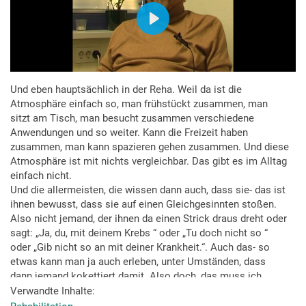
Und eben hauptsächlich in der Reha. Weil da ist die
Atmosphäre einfach so, man frühstückt zusammen, man
sitzt am Tisch, man besucht zusammen verschiedene
Anwendungen und so weiter. Kann die Freizeit haben
zusammen, man kann spazieren gehen zusammen. Und diese
Atmosphäre ist mit nichts vergleichbar. Das gibt es im Alltag
einfach nicht.
Und die allermeisten, die wissen dann auch, dass sie- das ist
ihnen bewusst, dass sie auf einen Gleichgesinnten stoßen.
Also nicht jemand, der ihnen da einen Strick draus dreht oder
sagt: „Ja, du, mit deinem Krebs “ oder „Tu doch nicht so “
oder „Gib nicht so an mit deiner Krankheit.“. Auch das- so
etwas kann man ja auch erleben, unter Umständen, dass
dann jemand kokettiert damit. Also doch, das muss ich
sagen, also würde ich auch jedem raten, das zu machen.
Verwandte Inhalte
Wenn es ein Angebot gibt mit der Reha, das zu tun. Und