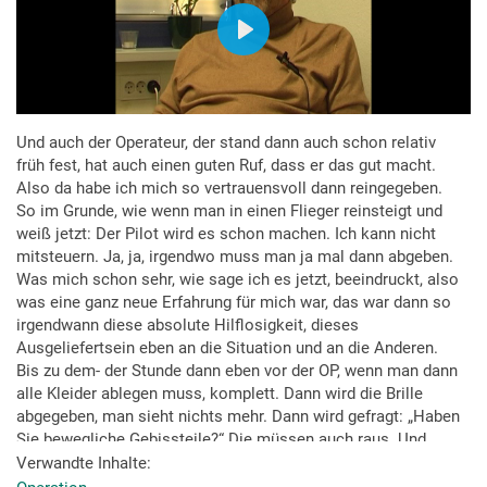
Und auch der Operateur, der stand dann auch schon relativ
früh fest, hat auch einen guten Ruf, dass er das gut macht.
Also da habe ich mich so vertrauensvoll dann reingegeben.
So im Grunde, wie wenn man in einen Flieger reinsteigt und
weiß jetzt: Der Pilot wird es schon machen. Ich kann nicht
mitsteuern. Ja, ja, irgendwo muss man ja mal dann abgeben.
Was mich schon sehr, wie sage ich es jetzt, beeindruckt, also
was eine ganz neue Erfahrung für mich war, das war dann so
irgendwann diese absolute Hilflosigkeit, dieses
Ausgeliefertsein eben an die Situation und an die Anderen.
Bis zu dem- der Stunde dann eben vor der OP, wenn man dann
alle Kleider ablegen muss, komplett. Dann wird die Brille
abgegeben, man sieht nichts mehr. Dann wird gefragt: „Haben
Sie bewegliche Gebissteile?“ Die müssen auch raus. Und
alles raus, raus. Und dann tun sie so eine Tablette, so eine
Verwandte Inhalte
Beruhigungs-, Sedierungstablette auch, dass man irgendwie