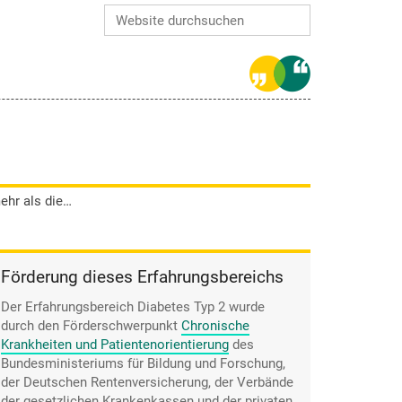
Website durchsuchen
Erweiterte Suche…
Antonia Winkler benötigt nicht mehr als die von ihrer Krankenkasse finanzierten Teststreifen und fühlt sich zudem gut informiert durch diese.
Förderung dieses Erfahrungsbereichs
Der Erfahrungsbereich Diabetes Typ 2 wurde
durch den
Förderschwerpunkt
Chronische
Krankheiten und Patientenorientierung
des
Bundesministeriums für Bildung und Forschung,
der Deutschen Rentenversicherung, der Verbände
der gesetzlichen Krankenkassen und der privaten