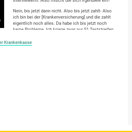
Interviewerin: Also mischt die sich irgendwie ein?
Nein, bis jetzt dann nicht. Also bis jetzt zahlt- Also
ich bin bei der [Krankenversicherung] und die zahlt
eigentlich noch alles. Da habe ich bis jetzt noch
keine Probleme. Ich kriege zwar nur 51 Teststreifen
pro Quartal. Aber das ist ausreichend für mich, sage
ich mal. Also ich komme damit gut zurecht. Und
der Krankenkasse
alles andere- Die haben sogar angeboten, die
[Krankenversicherung], dass sie eben halt einen
Ordner schicken, wo man dann so Zettel reinlegt,
dass man da auch Informationen kriegt über die
Diabetes. Und sie informiert mich auch darüber,
dass ich mal wieder zum Augenarzt muss. Also,
eine Erinnerung. Das ist eigentlich ganz- Da bin ich
ganz gut ab- besser informiert als vom Arzt. Dass
mir eben halt die Krankenkasse wirklich sagt: „Sie
sind Diabetikerin. Wir haben dieses Programm. Und
wir können Ihnen das zuschicken und Sie können
auch dies und jenes und so."
Die helfen da unwahrscheinlich gut weiter. Die ist
gut.