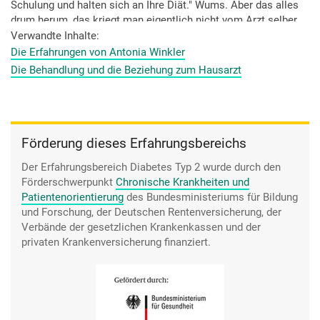
Schulung und halten sich an Ihre Diät." Wums. Aber das alles
drum herum, das kriegt man eigentlich nicht vom Arzt selber
direkt mitgeteilt. Sondern eigentlich mehr von den
Verwandte Inhalte
Schwestern oder eben die Apotheker oder von den
Die Erfahrungen von Antonia Winkler
Selbsthilfegruppen. Oder man sucht es sich alles selber raus.
Die Behandlung und die Beziehung zum Hausarzt
Aber von den Ärzten selber kriegt man eigentlich die
wenigsten Informationen.
Förderung dieses Erfahrungsbereichs
Der Erfahrungsbereich Diabetes Typ 2 wurde durch den
Förderschwerpunkt
Chronische Krankheiten und
Patientenorientierung
des Bundesministeriums für Bildung
und Forschung, der Deutschen Rentenversicherung, der
Verbände der gesetzlichen Krankenkassen und der
privaten Krankenversicherung finanziert.