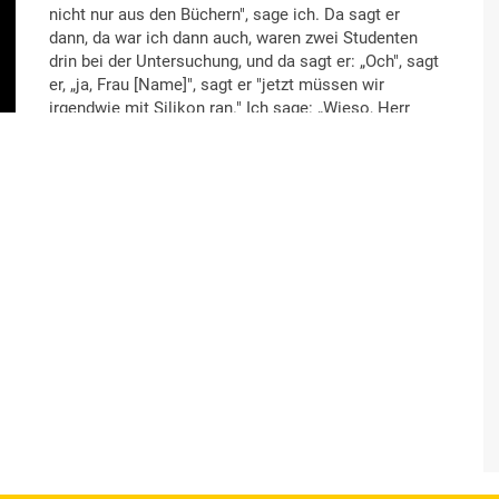
nicht nur aus den Büchern", sage ich. Da sagt er
dann, da war ich dann auch, waren zwei Studenten
drin bei der Untersuchung, und da sagt er: „Och", sagt
er, „ja, Frau [Name]", sagt er "jetzt müssen wir
irgendwie mit Silikon ran." Ich sage: „Wieso, Herr
Professor?" Ich gucke so runter. Ich sage: „Ich
brauche doch kein Silikon", habe ich gesagt.
Der lacht, der hat so gelacht. So gelacht habe ich
dann noch nie. Da sagt er: „Nein, Frau [Name], auch
andere Medizin arbeitet mit Silikon." Und zwar, da
kam Silikonöl rein, in die Augen. Also damit, wegen
dem Augendruck, wissen Sie. Ja. Und da kam ich
nachher raus und da sagte die Stationsschwester:
„Frau [Name], was haben Sie mit unserem Professor
gemacht?" Ich sage: „Wieso?" „Den haben wir schon
lange nicht so lachen gehört."