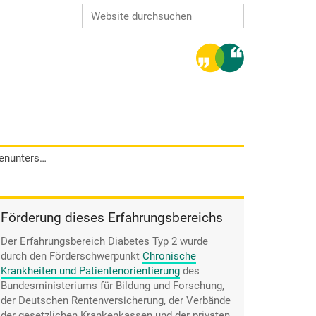
Website durchsuchen
Erweiterte Suche…
Helene Fricke sorgte bei einer Augenuntersuchung im Beisein von Studenten für Spaß.
Förderung dieses Erfahrungsbereichs
Der Erfahrungsbereich Diabetes Typ 2 wurde
durch den
Förderschwerpunkt
Chronische
Krankheiten und Patientenorientierung
des
Bundesministeriums für Bildung und Forschung,
der Deutschen Rentenversicherung, der Verbände
der gesetzlichen Krankenkassen und der privaten