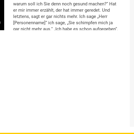
warum soll ich Sie denn noch gesund machen?“ Hat
er mir immer erzählt, der hat immer geredet. Und
letztens, sagt er gar nichts mehr. Ich sage „Herr
[Personenname]“ ich sage, „Sie schimpfen mich ja
gar nicht mehr aus.“ „Ich habe es schon aufgegeben“,
sagt er, „Sie hören ja sowieso nicht auf mich“. Ja, so
sind dann so die Sprüche, ne? Ich weiß das ja selber.
Ich sage: „Wo Sie recht haben, haben Sie ja auch
recht.“ Ich sage „Ich weiß das selber“. Ich sage:
„Aber wenn ich dann auch koche und so, man haut ja
doch immer wieder, das ist es ja.“ Aber dann
müssten sie mich, ich weiß auch nicht, den Magen
verkleinern. Oder irgendwas und so, etwas weg
schicken, wie Herr [Personenname] auf eine
einsame Insel. Der sagt auch immer: „das
Übergewicht, das bringt‘s auch…“ – na ja,
Übergewicht wenn man abgenommen hat, geht der
Zucker schon mal runter, weiß ich auch. Hat man ja
auch gelernt in der Schulung. Und viel Bewegen. Das
weiß ich, dazu ist man zu faul. Jetzt, früher nicht. Ich
– wie gesagt, ich bin mit in den Wald gegangen,