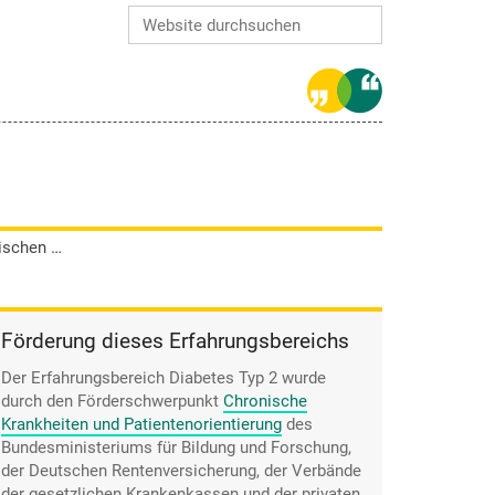
Website durchsuchen
Erweiterte Suche…
Helga Meier nimmt ihr Gewicht inzwischen als unveränderlich hin. Ihr Arzt hat es aufgegeben, ihr Vorhaltungen zu machen.
Förderung dieses Erfahrungsbereichs
Der Erfahrungsbereich Diabetes Typ 2 wurde
durch den
Förderschwerpunkt
Chronische
Krankheiten und Patientenorientierung
des
Bundesministeriums für Bildung und Forschung,
der Deutschen Rentenversicherung, der Verbände
der gesetzlichen Krankenkassen und der privaten