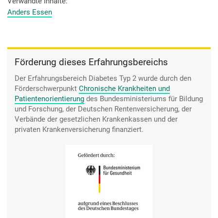
schaffen würde – also so ein Ziel, so mindestens 20 Kilo
Verwandte Inhalte
wären noch cool. Aber ich
Anders Essen
weiß nicht, ob ich dann noch wäre, wie ich wäre.
Förderung dieses Erfahrungsbereichs
Der Erfahrungsbereich Diabetes Typ 2 wurde durch den
Förderschwerpunkt
Chronische Krankheiten und
Patientenorientierung
des Bundesministeriums für Bildung
und Forschung, der Deutschen Rentenversicherung, der
Verbände der gesetzlichen Krankenkassen und der
privaten Krankenversicherung finanziert.