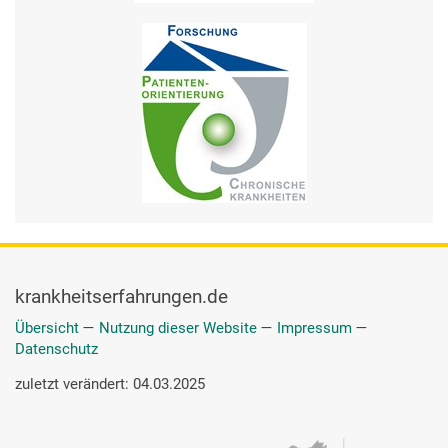
manchmal, aber nicht regelmäßig. Bin ich ganz ehrlich. Weil
dafür ist ja mein Zucker ja einigermaßen gut. Aber ich gucke
ab und zu auch mal nach den Fußsohlen. Soll man ja. Oder
Steinchen. Wenn ich im Schuh Steinchen habe, das soll
manchmal nicht weh tun, dann wären schon die
Durchblutung, die Gefäßnerven so geschädigt, dass man es
nicht merkt. Dann kriegt man ja Blasen. Aber ich merke jedes
kleinste Ding. Also ist doch noch alles in Ordnung. Das
beruhigt mich auch wieder. Ja. Das ist halt so.
krankheitserfahrungen.de
Übersicht
—
Nutzung dieser Website
—
Impressum
—
Datenschutz
zuletzt verändert: 04.03.2025