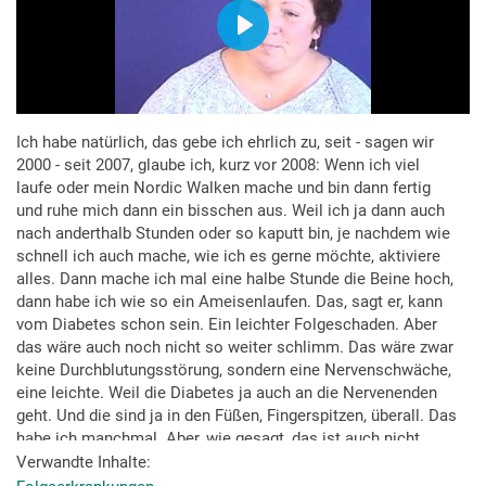
Ich habe natürlich, das gebe ich ehrlich zu, seit - sagen wir
2000 - seit 2007, glaube ich, kurz vor 2008: Wenn ich viel
laufe oder mein Nordic Walken mache und bin dann fertig
und ruhe mich dann ein bisschen aus. Weil ich ja dann auch
nach anderthalb Stunden oder so kaputt bin, je nachdem wie
schnell ich auch mache, wie ich es gerne möchte, aktiviere
alles. Dann mache ich mal eine halbe Stunde die Beine hoch,
dann habe ich wie so ein Ameisenlaufen. Das, sagt er, kann
vom Diabetes schon sein. Ein leichter Folgeschaden. Aber
das wäre auch noch nicht so weiter schlimm. Das wäre zwar
keine Durchblutungsstörung, sondern eine Nervenschwäche,
eine leichte. Weil die Diabetes ja auch an die Nervenenden
geht. Und die sind ja in den Füßen, Fingerspitzen, überall. Das
habe ich manchmal. Aber, wie gesagt, das ist auch nicht
schlimm. Habe ich mich mittlerweile auch dran gewöhnt.
Verwandte Inhalte
Gehört ja nun auch dazu. Ich kann es nicht ändern, es ist