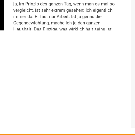
ja, im Prinzip des ganzen Tag, wenn man es mal so
vergleicht, ist sehr extrem gesehen: Ich eigentlich
immer da. Er fast nur Arbeit. Ist ja genau die
Gegengewichtung, mache ich ja den ganzen
Haushalt. Das Einzige, was wirklich halt seins ist
oder an ihm haften bleibt, ist das Fensterputzen und
die Gardinen waschen.
So, und eben die Hausordnung draußen. Aber gut,
manchmal mache ich sie auch, kommt immer so ein
bisschen drauf an. Aber ansonsten, braucht man
doch einen Partner oder sich gegenseitig immer,
jeder hat doch seine fachlichen Qualitäten auf die
der andere aufbaut oder Wert legt. Also, jeder weiß
doch, wo so seine Stärken und Schwächen liegen,
wo der andere aufbaut. Ich bin ja eh mehr der
haushaltstypische Mensch bei uns. Und er ist ja eh
mehr so bisschen für das Fachlichere oder
Technische, wo ich dann eh keinen Plan habe.