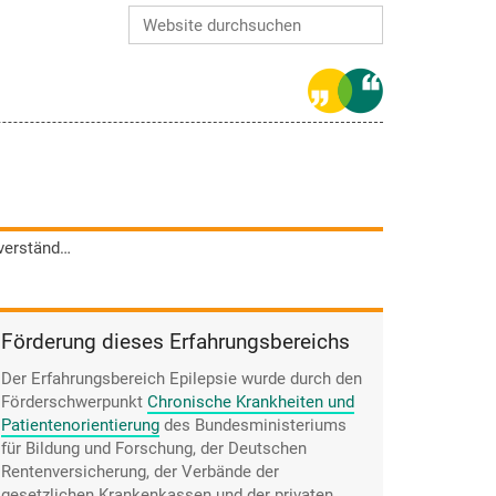
Website durchsuchen
Erweiterte Suche…
Andreas Bergmann findet es selbstverständlich, dass man sich in der Partnerschaft Aufgaben teilt, auch ohne Epilepsie.
Förderung dieses Erfahrungsbereichs
Der Erfahrungsbereich Epilepsie wurde durch den
Förderschwerpunkt
Chronische Krankheiten und
Patientenorientierung
des Bundesministeriums
für Bildung und Forschung, der Deutschen
Rentenversicherung, der Verbände der
gesetzlichen Krankenkassen und der privaten