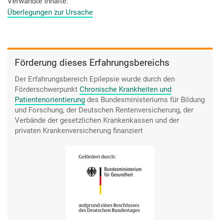
als wir, vielleicht hätten sie mich dann nicht impfen lassen,
Verwandte Inhalte
vielleicht wäre es dann nicht gekommen. Aber der- mein-
Überlegungen zur Ursache
also der [Chefarzt] meinte auch, okay, das war das Fieber, das
hätte ich ja vielleicht auch so kriegen können, ohne-.
Ich meine, das war praktisch die Konsequenz der Impfung,
dass ich hohes Fieber hatte, und dadurch vielleicht den
Förderung dieses Erfahrungsbereichs
Fieberkrampf. Aber man weiß es halt nicht. Also man steckt
halt nicht drin. Vielleicht ist es ja auch was ganz anderes.
Der Erfahrungsbereich Epilepsie wurde durch den
Förderschwerpunkt
Chronische Krankheiten und
Patientenorientierung
des Bundesministeriums für Bildung
und Forschung, der Deutschen Rentenversicherung, der
Verbände der gesetzlichen Krankenkassen und der
privaten Krankenversicherung finanziert