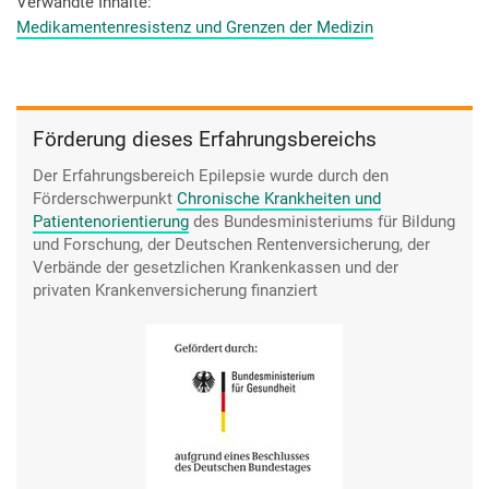
schön und gut, aber das hilft einem ja nicht. Und Mitleid
Verwandte Inhalte
braucht man auch nicht. Es- und die Ärzte sind keine
Medikamentenresistenz und Grenzen der Medizin
Wunderheiler. Wenn ich zu einem Arzt käme und der sagt hier,
schreib mal die und die, die Tabletten, ab morgen geht es
wieder gut. Man wünscht sich zwar manchmal einen, der-
wäre auch schön, wenn es so wäre, aber- träumt man von.
Förderung dieses Erfahrungsbereichs
Der Erfahrungsbereich Epilepsie wurde durch den
Förderschwerpunkt
Chronische Krankheiten und
Patientenorientierung
des Bundesministeriums für Bildung
und Forschung, der Deutschen Rentenversicherung, der
Verbände der gesetzlichen Krankenkassen und der
privaten Krankenversicherung finanziert