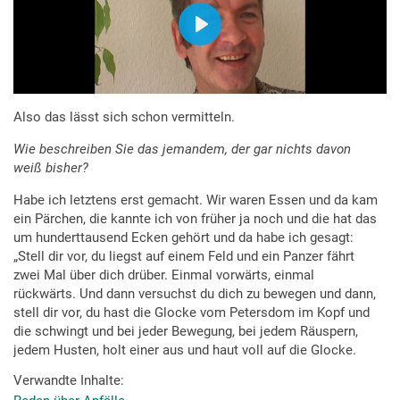
Also das lässt sich schon vermitteln.
Wie beschreiben Sie das jemandem, der gar nichts davon
weiß bisher?
Habe ich letztens erst gemacht. Wir waren Essen und da kam
ein Pärchen, die kannte ich von früher ja noch und die hat das
um hunderttausend Ecken gehört und da habe ich gesagt:
„Stell dir vor, du liegst auf einem Feld und ein Panzer fährt
zwei Mal über dich drüber. Einmal vorwärts, einmal
rückwärts. Und dann versuchst du dich zu bewegen und dann,
stell dir vor, du hast die Glocke vom Petersdom im Kopf und
die schwingt und bei jeder Bewegung, bei jedem Räuspern,
jedem Husten, holt einer aus und haut voll auf die Glocke.
Verwandte Inhalte
So, so ungefähr musst du dir das vorstellen. Das ist so zwei,