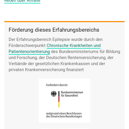
drei Tage- also zwei Tage ist es richtig heftig. So am dritten
Reden über Anfälle
Tag, ich weiß nicht, ob man sich dann vielleicht daran
gewöhnt hat, aber da klingt das dann langsam ab. Und die
Kraft fehlt halt, man hat keine Kraft. Du kriegst keine Cola
Flasche aufgedreht. Deine Hände sind geschwollen, du hast
Förderung dieses Erfahrungsbereichs
Schmerzen, du hast Muskelkater in jeder Faser, in jeder
Sehne, in jedem Muskel, überall. Unangenehm. (lacht)
Der Erfahrungsbereich Epilepsie wurde durch den
Förderschwerpunkt
Chronische Krankheiten und
Patientenorientierung
des Bundesministeriums für Bildung
und Forschung, der Deutschen Rentenversicherung, der
Verbände der gesetzlichen Krankenkassen und der
privaten Krankenversicherung finanziert