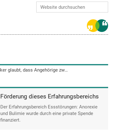
Website durchsuchen
Erweiterte Suche…
Hannah Becker glaubt, dass Angehörige zwar Mut zusprechen, aber nur begrenzt helfen können. Die Person muss begreifen, dass sie selbst verantwortlich ist.
Förderung dieses Erfahrungsbereichs
Der Erfahrungsbereich Essstörungen: Anorexie
und Bulimie wurde durch eine private Spende
finanziert.