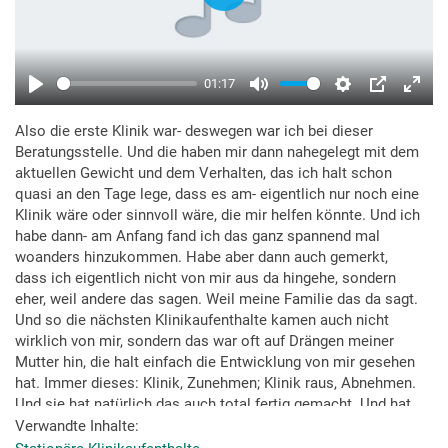
Also die erste Klinik war- deswegen war ich bei dieser
Beratungsstelle. Und die haben mir dann nahegelegt mit dem
aktuellen Gewicht und dem Verhalten, das ich halt schon
quasi an den Tage lege, dass es am- eigentlich nur noch eine
Klinik wäre oder sinnvoll wäre, die mir helfen könnte. Und ich
habe dann- am Anfang fand ich das ganz spannend mal
woanders hinzukommen. Habe aber dann auch gemerkt,
dass ich eigentlich nicht von mir aus da hingehe, sondern
eher, weil andere das sagen. Weil meine Familie das da sagt.
Und so die nächsten Klinikaufenthalte kamen auch nicht
wirklich von mir, sondern das war oft auf Drängen meiner
Mutter hin, die halt einfach die Entwicklung von mir gesehen
hat. Immer dieses: Klinik, Zunehmen; Klinik raus, Abnehmen.
Und sie hat natürlich das auch total fertig gemacht. Und hat
halt dann immer wieder gedrängt, so: „Ja, du musst jetzt
Verwandte Inhalte
wieder in die Klinik. Anders geht es nicht.“ Und dann habe ich