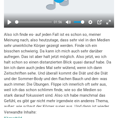
Also ich finde es- auf jeden Fall ist es schon so, meiner
Meinung nach, also heutzutage, dass sehr viel in den Medien
sehr unwirkliche Körper gezeigt werden. Finde ich ein
bisschen schwierig. Da kann ich mich auch sehr darüber
aufregen. Das ist aber halt jetzt möglich. Also jetzt, wo ich
halt schon so einen distanzierten Blick quasi darauf habe. Da
bin ich dann auch jedes Mal sehr wütend, wenn ich dann
Zeitschriften sehe. Und überall kommt die Diät und die Diät
und der Sommer-Body und den flachen Bauch und den- was
auch immer. Die Übungen. Flippe ich innerlich oft sehr aus,
weil ich das schon schlimm finde, wie so die Medien so
stark darauf fokussiert sind. Also ich habe manchmal das
Gefühl, es gibt gar nicht mehr irgendwie ein anderes Thema,
außer: wie schaut der Körper super aus. Und dann ist wieder
der Promi, der ein bisschen zugenommen hat. „Oh, Gott, was
Verwandte Inhalte
ist jetzt wieder los? Was ist da passiert?“ Wo ich mir dann