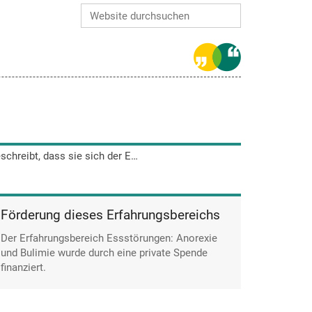
Website durchsuchen
Erweiterte Suche…
Tanja Zillich beschreibt, dass sie sich der Essstörung völlig ausgeliefert fühlte.
Förderung dieses Erfahrungsbereichs
Der Erfahrungsbereich Essstörungen: Anorexie
und Bulimie wurde durch eine private Spende
finanziert.