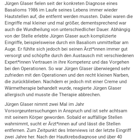
Jürgen Glaser fielen seit der konkreten Diagnose eines
Basalioms 1986 im Laufe seines Lebens immer wieder
Hautstellen auf, die entfernt werden mussten. Dabei waren die
Eingriffe mal kleiner und mal größer, dementsprechend war
auch die Wundheilung von unterschiedlicher Dauer. Abhängig
von der Stelle erlebte Jürgen Glaser auch komplizierte
Eingriffe, beispielsweise durch ein Basaliom unmittelbar am
Auge. Er fühlte sich jedoch bei seinen Ärzt*innen immer gut
versorgt und schöpfte durch den Austausch mit verschiedenen
Expert*innen Vertrauen in ihre Kompetenz und das Vorgehen
bei den Operationen. So war Jürgen Glaser überwiegend sehr
zufrieden mit den Operationen und den recht kleinen Narben,
die zurückblieben. Nachdem er jedoch mit einer Creme und
Wärmetherapie behandelt wurde, reagierte Jürgen Glaser
allergisch und musste die Therapie abbrechen.
Jürgen Glaser nimmt zwei Mal im Jahr
Vorsorgeuntersuchungen in Anspruch und ist sehr achtsam
mit seinem Körper geworden. Sobald er auffällige Stellen
wahrnimmt, sucht er Ärzt*innen auf und lässt die Stellen
entfernen. Zum Zeitpunkt des Interviews ist der letzte Eingriff
zwei Jahre her. Nach der Hautkrebsdiagnose und über 40