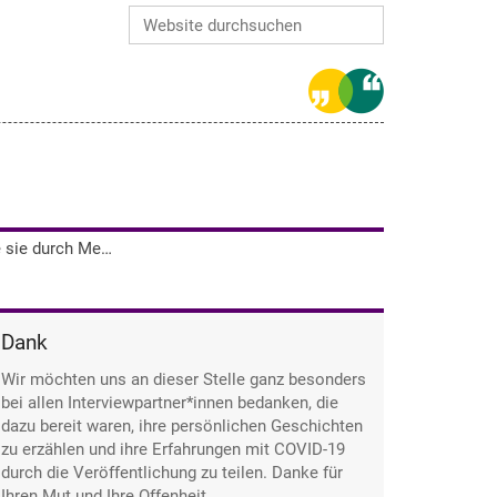
Website durchsuchen
Erweiterte Suche…
Nadine Schiller beschrieb, wie sie durch Medienberichte Respekt vor COVID-19 bekam.
Dank
Wir möchten uns an dieser Stelle ganz besonders
bei allen Interviewpartner*innen bedanken, die
dazu bereit waren, ihre persönlichen Geschichten
zu erzählen und ihre Erfahrungen mit COVID-19
durch die Veröffentlichung zu teilen. Danke für
Ihren Mut und Ihre Offenheit.