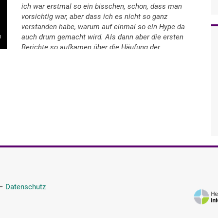
ich war erstmal so ein bisschen, schon, dass man
vorsichtig war, aber dass ich es nicht so ganz
verstanden habe, warum auf einmal so ein Hype da
auch drum gemacht wird. Als dann aber die ersten
Berichte so aufkamen über die Häufung der
Todesfälle und da habe ich doch gedacht "Naja,
vielleicht weiß man eigentlich noch nicht so viel
darüber und sei mal lieber vorsichtig. Wer weiß, was
da noch so alles kommt." Ich habe es dann relativ
schnell als etwas angesehen, was nicht nur wie eine
Grippe verlaufen kann. Ja und ich bin dem Ganzen,
glaube ich, da auch mit Respekt gegenübergetreten.
Ich habe dann immer Nachrichten verfolgt, ob es
was Neues gibt und ja, aber immer, also ich war da
immer angstfrei, habe das nie mit Angst oder Panik
oder so verbunden, genau. Als dann so die erstens
Fälle dann auch mal aufkamen, dass sich da auch
dann im näheren Umfeld welche infiziert hatten, da
—
Datenschutz
hat man das Ganze dann schon ein bisschen
genauer mal beobachtet. Jetzt waren wir in unserer
Region auch die Ersten, wo es ausgebrochen ist und