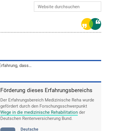
Website durchsuchen
Erweiterte Suche…
Heike Tschirner machte die Erfahrung, dass manche Klinikbetreiber besonders auf Profit aus waren.
Förderung dieses Erfahrungsbereichs
Der Erfahrungsbereich Medizinische Reha wurde
gefördert durch den Forschungsschwerpunkt
Wege in die medizinische Rehabilitation
der
Deutschen Rentenversicherung Bund.