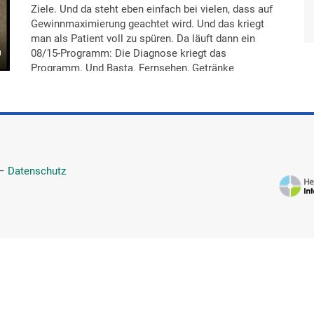
Ziele. Und da steht eben einfach bei vielen, dass auf
Gewinnmaximierung geachtet wird. Und das kriegt
man als Patient voll zu spüren. Da läuft dann ein
08/15-Programm: Die Diagnose kriegt das
Programm. Und Basta. Fernsehen, Getränke
zusätzlich außerhalb des Essens, alles, was man
außer dem festen Programm benötigt oder möchte,
kostet dann auch entsprechend mehr. Da wird mit
wirklich allem Geld verdient: Fernsehen, Telefon,
Radio, Wasser. Egal was. Und auf individuelle
Bedürfnisse auch im medizinischen Programm wird
—
Datenschutz
überhaupt nicht eingegangen.
Rehas bei Depression und nach Brustkrebs