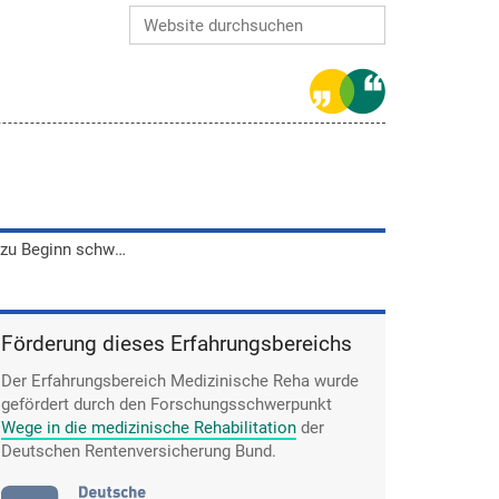
Website durchsuchen
Erweiterte Suche…
Für Oliver Schmittke war es zu Beginn schwierig, die alten kranken Menschen zu sehen und den Krankenhausgeruch zu riechen.
Förderung dieses Erfahrungsbereichs
Der Erfahrungsbereich Medizinische Reha wurde
gefördert durch den Forschungsschwerpunkt
Wege in die medizinische Rehabilitation
der
Deutschen Rentenversicherung Bund.