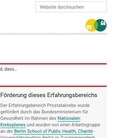
Website durchsuchen
Erweiterte Suche…
Für Alfred Brandt ist es unterstützend, dass man durch den PSA-Wert kontrollieren kann, wo man steht.
Förderung dieses Erfahrungsbereichs
Der Erfahrungsbereich Prostatakrebs wurde
gefördert durch das Bundesministerium für
Gesundheit im Rahmen des
Nationalen
Krebsplanes
und wurden von einer Arbeitsgruppe
an der
Berlin School of Public Health, Charité
-
Universitätsmedizin Berlin
in Zusammenarbeit