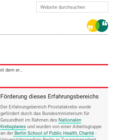
Website durchsuchen
Erweiterte Suche…
Georg Sommer fand niemanden, mit dem er über seine Sexualität sprechen konnte. Jetzt hat er sich damit abgefunden.
Förderung dieses Erfahrungsbereichs
Der Erfahrungsbereich Prostatakrebs wurde
gefördert durch das Bundesministerium für
Gesundheit im Rahmen des
Nationalen
Krebsplanes
und wurden von einer Arbeitsgruppe
an der
Berlin School of Public Health, Charité
-
Universitätsmedizin Berlin
in Zusammenarbeit