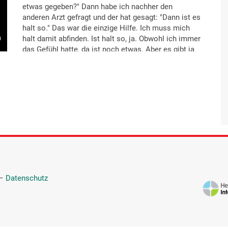
etwas gegeben?" Dann habe ich nachher den
anderen Arzt gefragt und der hat gesagt: "Dann ist es
halt so." Das war die einzige Hilfe. Ich muss mich
halt damit abfinden. Ist halt so, ja. Obwohl ich immer
das Gefühl hatte, da ist noch etwas. Aber es gibt ja
viele Möglichkeiten. Ich hatte immer das Gefühl.
Und deshalb wollte ich Hilfe oder kompetente
Gesprächspartner haben, aber das hat nie so richtig
hingehauen. Und man kann nicht- wenn ich dann
manchmal höre, worüber sich viele amüsieren, wenn
sie den Apotheker lesen, wissen sie nicht, was
"erektile Dysfunktion" heißt, Potenzstörung, auf
Deutsch gesagt. Was auch durch Krankheit
ausgelöst werden kann. Allein schon, wenn einer
Kreislauftabletten nimmt oder andere Medikamente,
erfolgt das ja auch. Und danach habe ich es
aufgegeben.
—
Datenschutz