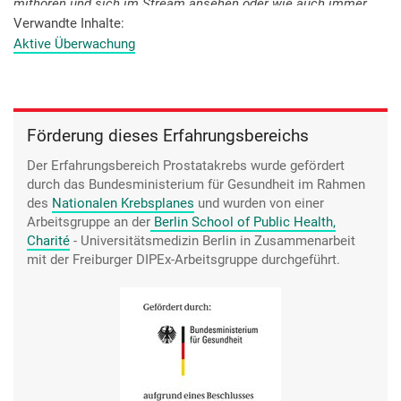
mithören und sich im Stream ansehen oder wie auch immer.
Ganz, ganz wichtig, sich eine Zweitmeinung einzuholen.
Verwandte Inhalte
Extrem wichtig.
Aktive Überwachung
Förderung dieses Erfahrungsbereichs
Der Erfahrungsbereich Prostatakrebs wurde gefördert
durch das Bundesministerium für Gesundheit im Rahmen
des
Nationalen Krebsplanes
und wurden von einer
Arbeitsgruppe an der
Berlin School of Public Health,
Charité
- Universitätsmedizin Berlin
in Zusammenarbeit
mit der Freiburger DIPEx-Arbeitsgruppe durchgeführt.