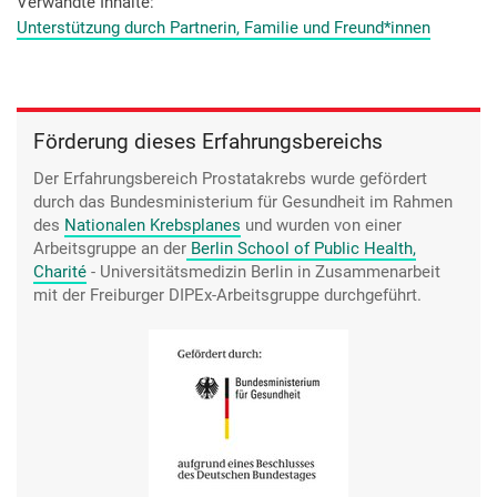
den anderen auch zusammen, ich weiß nicht, ob es ihr immer
Verwandte Inhalte
gefallen hat, wenn da Frauen saßen, ohne Haare auf dem
Unterstützung durch Partnerin, Familie und Freund*innen
Kopf durch die Chemo, das weiß ich jetzt nicht, ich will sie
auch nicht fragen. Aber zumindest war sie dabei und hat dann
wahrscheinlich noch mehr Verständnis auf einmal
entwickelt, dass diese Menschen ja auch noch da sind und
Förderung dieses Erfahrungsbereichs
die noch leben, die sind doch nicht alle tot.
Der Erfahrungsbereich Prostatakrebs wurde gefördert
durch das Bundesministerium für Gesundheit im Rahmen
des
Nationalen Krebsplanes
und wurden von einer
Arbeitsgruppe an der
Berlin School of Public Health,
Charité
- Universitätsmedizin Berlin
in Zusammenarbeit
mit der Freiburger DIPEx-Arbeitsgruppe durchgeführt.