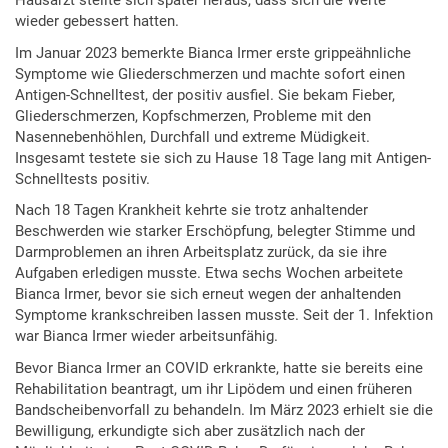
Hausarzt stellte sich später heraus, dass sich die Werte
wieder gebessert hatten.
Im Januar 2023 bemerkte Bianca Irmer erste grippeähnliche
Symptome wie Gliederschmerzen und machte sofort einen
Antigen-Schnelltest, der positiv ausfiel. Sie bekam Fieber,
Gliederschmerzen, Kopfschmerzen, Probleme mit den
Nasennebenhöhlen, Durchfall und extreme Müdigkeit.
Insgesamt testete sie sich zu Hause 18 Tage lang mit Antigen-
Schnelltests positiv.
Nach 18 Tagen Krankheit kehrte sie trotz anhaltender
Beschwerden wie starker Erschöpfung, belegter Stimme und
Darmproblemen an ihren Arbeitsplatz zurück, da sie ihre
Aufgaben erledigen musste. Etwa sechs Wochen arbeitete
Bianca Irmer, bevor sie sich erneut wegen der anhaltenden
Symptome krankschreiben lassen musste. Seit der 1. Infektion
war Bianca Irmer wieder arbeitsunfähig.
Bevor Bianca Irmer an COVID erkrankte, hatte sie bereits eine
Rehabilitation beantragt, um ihr Lipödem und einen früheren
Bandscheibenvorfall zu behandeln. Im März 2023 erhielt sie die
Bewilligung, erkundigte sich aber zusätzlich nach der