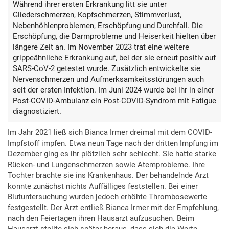
Während ihrer ersten Erkrankung litt sie unter
Gliederschmerzen, Kopfschmerzen, Stimmverlust,
Nebenhöhlenproblemen, Erschöpfung und Durchfall. Die
Erschöpfung, die Darmprobleme und Heiserkeit hielten über
längere Zeit an. Im November 2023 trat eine weitere
grippeähnliche Erkrankung auf, bei der sie erneut positiv auf
SARS-CoV-2 getestet wurde. Zusätzlich entwickelte sie
Nervenschmerzen und Aufmerksamkeitsstörungen auch
seit der ersten Infektion. Im Juni 2024 wurde bei ihr in einer
Post-COVID-Ambulanz ein Post-COVID-Syndrom mit Fatigue
diagnostiziert.
Im Jahr 2021 ließ sich Bianca Irmer dreimal mit dem COVID-
Impfstoff impfen. Etwa neun Tage nach der dritten Impfung im
Dezember ging es ihr plötzlich sehr schlecht. Sie hatte starke
Rücken- und Lungenschmerzen sowie Atemprobleme. Ihre
Tochter brachte sie ins Krankenhaus. Der behandelnde Arzt
konnte zunächst nichts Auffälliges feststellen. Bei einer
Blutuntersuchung wurden jedoch erhöhte Thrombosewerte
festgestellt. Der Arzt entließ Bianca Irmer mit der Empfehlung,
nach den Feiertagen ihren Hausarzt aufzusuchen. Beim