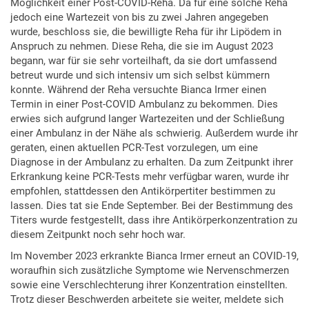
Möglichkeit einer Post-COVID-Reha. Da für eine solche Reha
jedoch eine Wartezeit von bis zu zwei Jahren angegeben
wurde, beschloss sie, die bewilligte Reha für ihr Lipödem in
Anspruch zu nehmen. Diese Reha, die sie im August 2023
begann, war für sie sehr vorteilhaft, da sie dort umfassend
betreut wurde und sich intensiv um sich selbst kümmern
konnte. Während der Reha versuchte Bianca Irmer einen
Termin in einer Post-COVID Ambulanz zu bekommen. Dies
erwies sich aufgrund langer Wartezeiten und der Schließung
einer Ambulanz in der Nähe als schwierig. Außerdem wurde ihr
geraten, einen aktuellen PCR-Test vorzulegen, um eine
Diagnose in der Ambulanz zu erhalten. Da zum Zeitpunkt ihrer
Erkrankung keine PCR-Tests mehr verfügbar waren, wurde ihr
empfohlen, stattdessen den Antikörpertiter bestimmen zu
lassen. Dies tat sie Ende September. Bei der Bestimmung des
Titers wurde festgestellt, dass ihre Antikörperkonzentration zu
diesem Zeitpunkt noch sehr hoch war.
Im November 2023 erkrankte Bianca Irmer erneut an COVID-19,
woraufhin sich zusätzliche Symptome wie Nervenschmerzen
sowie eine Verschlechterung ihrer Konzentration einstellten.
Trotz dieser Beschwerden arbeitete sie weiter, meldete sich