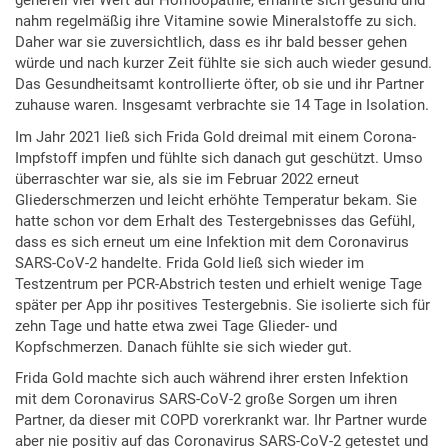
generell viel Wert auf Homöopathie, ernährte sich gesund und
nahm regelmäßig ihre Vitamine sowie Mineralstoffe zu sich.
Daher war sie zuversichtlich, dass es ihr bald besser gehen
würde und nach kurzer Zeit fühlte sie sich auch wieder gesund.
Das Gesundheitsamt kontrollierte öfter, ob sie und ihr Partner
zuhause waren. Insgesamt verbrachte sie 14 Tage in Isolation.
Im Jahr 2021 ließ sich Frida Gold dreimal mit einem Corona-
Impfstoff impfen und fühlte sich danach gut geschützt. Umso
überraschter war sie, als sie im Februar 2022 erneut
Gliederschmerzen und leicht erhöhte Temperatur bekam. Sie
hatte schon vor dem Erhalt des Testergebnisses das Gefühl,
dass es sich erneut um eine Infektion mit dem Coronavirus
SARS-CoV-2 handelte. Frida Gold ließ sich wieder im
Testzentrum per PCR-Abstrich testen und erhielt wenige Tage
später per App ihr positives Testergebnis. Sie isolierte sich für
zehn Tage und hatte etwa zwei Tage Glieder- und
Kopfschmerzen. Danach fühlte sie sich wieder gut.
Frida Gold machte sich auch während ihrer ersten Infektion
mit dem Coronavirus SARS-CoV-2 große Sorgen um ihren
Partner, da dieser mit COPD vorerkrankt war. Ihr Partner wurde
aber nie positiv auf das Coronavirus SARS-CoV-2 getestet und