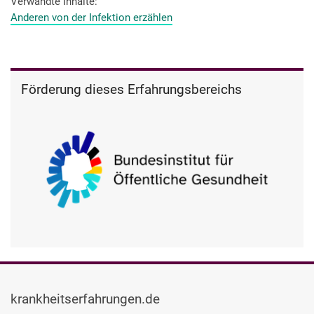
auch wieder abflacht, weil es war halt bei jedem so.
Verwandte Inhalte
Anderen von der Infektion erzählen
Förderung dieses Erfahrungsbereichs
krankheitserfahrungen.de