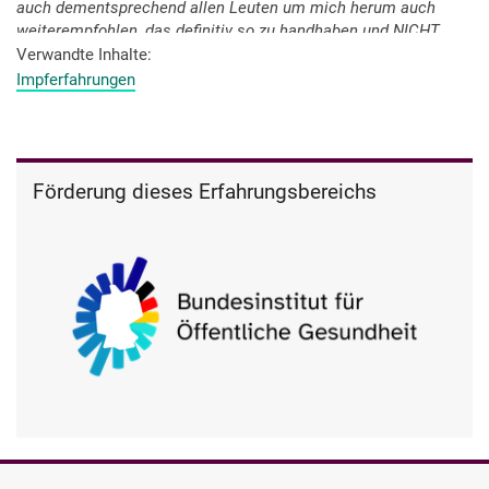
auch dementsprechend allen Leuten um mich herum auch
weiterempfohlen, das definitiv so zu handhaben und NICHT
auf gut Glück diese ganze Sache auf sich zurollen zu lassen.
Verwandte Inhalte
Impferfahrungen
Förderung dieses Erfahrungsbereichs