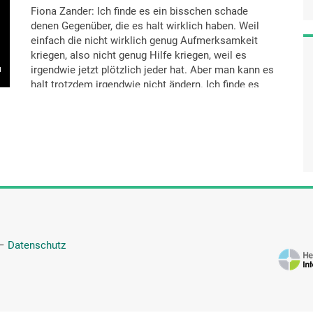
Fiona Zander: Ich finde es ein bisschen schade
denen Gegenüber, die es halt wirklich haben. Weil
einfach die nicht wirklich genug Aufmerksamkeit
kriegen, also nicht genug Hilfe kriegen, weil es
irgendwie jetzt plötzlich jeder hat. Aber man kann es
halt trotzdem irgendwie nicht ändern. Ich finde es
ein bisschen schade. Aber ich finde auch, dass man
das irgendwie mehr ansprechen sollte. Also, dass
es öfters irgendwie keine Ahnung, im Fernsehen
oder so kommen sollte, was man effektiv dagegen
tun kann oder ob jemand diesen Menschen helfen
kann oder unterstützen kann und solche Sachen.
Also ich finde es kommt zwar oft und das und das
Kind hat jetzt auch plötzlich ADHS und so. – Aber
man hilft nicht wirklich irgendwie, habe ich das
Gefühl. Man stopft sie halt dann einfach mit
—
Datenschutz
Medikamenten voll und das war es.