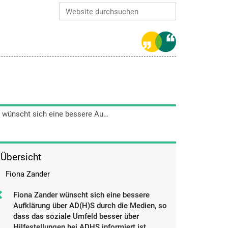
Website durchsuchen
Erweiterte Suche…
Fiona Zander wünscht sich eine bessere Aufklärung über AD(H)S durch die Medien, so dass das soziale Umfeld besser über Hilfestellungen bei ADHS informiert ist.
Übersicht
Fiona Zander
Fiona Zander wünscht sich eine bessere
Aufklärung über AD(H)S durch die Medien, so
dass das soziale Umfeld besser über
Hilfestellungen bei ADHS informiert ist.