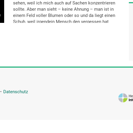
sehen, weil ich mich auch auf Sachen konzentrieren
sollte. Aber man sieht – keine Ahnung – man ist in
einem Feld voller Blumen oder so und da liegt einen
Schuh, weil irgendein Mensch den vergessen hat
oder so. Solche Sachen. Ich finde es einfach. Man
sieht dadurch die kleinen Dinge viel besser, als
andere Menschen.
Interviewer: Was bedeutet das für dich?
Fiona Zander: Das man teilweise noch wirklich die
Schönheit sieht von kleinen Dingen, die anderen
Menschen gar nicht mehr auffallen, weil sie einfach
so: „Zeitdruck hier, Zeitdruck da. Ich muss dort noch
hin und das noch kaufen."
—
Datenschutz