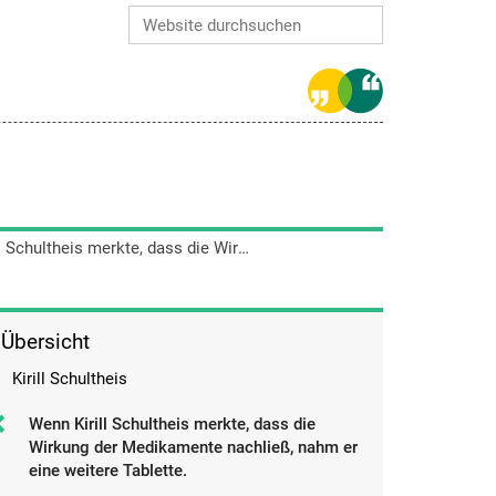
Website durchsuchen
Erweiterte Suche…
Wenn Kirill Schultheis merkte, dass die Wirkung der Medikamente nachließ, nahm er eine weitere Tablette.
Übersicht
Kirill Schultheis
Wenn Kirill Schultheis merkte, dass die
Wirkung der Medikamente nachließ, nahm er
eine weitere Tablette.