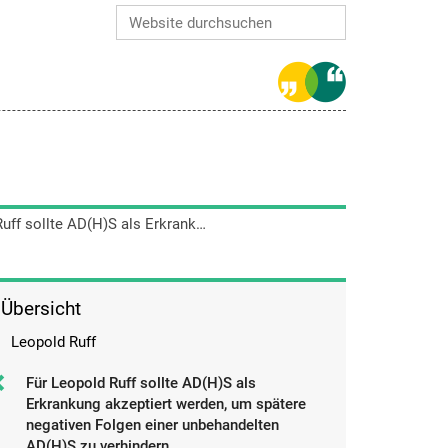
Website durchsuchen
Erweiterte Suche…
Für Leopold Ruff sollte AD(H)S als Erkrankung akzeptiert werden, um spätere negativen Folgen einer unbehandelten AD(H)S zu verhindern.
Übersicht
Leopold Ruff
Für Leopold Ruff sollte AD(H)S als
Erkrankung akzeptiert werden, um spätere
negativen Folgen einer unbehandelten
AD(H)S zu verhindern.