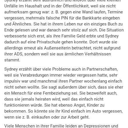
Sydney erzählt sehr ausführlich und leidvoll über viele kleinen
Unfälle im Haushalt und in der Öffentlichkeit, weil sie nicht
aufmerksam genug war: z. B. gegen eine Wand laufen, Termine
vergessen, mehrmals falsche PIN für die Bankkarte eingeben
und Ähnliches. Sie hat in ihrem Leben nur ein einziges Buch zu
Ende gelesen und war danach sehr stolz auf sich. Die Situation
verbesserte sich erst, als ihre Familie Geld erbte und Sydney
dadurch auf eine Privatschule gehen konnte. Dort wurde sie
allerdings erneut als Außenseiterin betrachtet, nicht aufgrund
ihrer ADS, sondern weil sie aus ärmlichen Verhältnissen
stammt.
Sydney erzählt über viele Probleme auch in Partnerschaften,
weil sie Verabredungen immer wieder vergessen hatte, sehr
impulsiv war und manchmal ihren Partner wochenlang einfach
nicht sehen wollte. Sie sagt außerdem über sich, dass sie eher
ein Mensch für eine Fernbeziehung sei. Sie bezweifelt auch,
dass sie jemals heiraten wird, weil das einfach nicht
funktionieren würde. Sie hat ebenso Angst, Kinder zu
bekommen. So könnte sie ihr Kind einfach im Auto vergessen,
wenn sie z. B. einkaufen oder zur Arbeit geht.
Viele Menschen in ihrer Familie leiden an Depressionen und