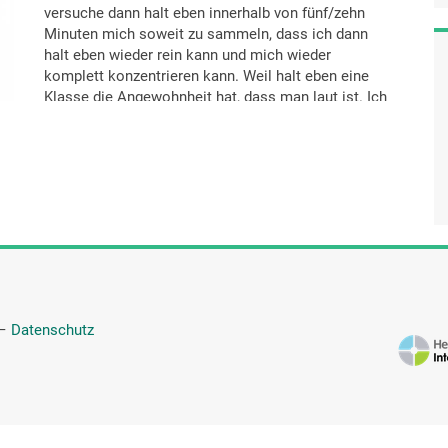
versuche dann halt eben innerhalb von fünf/zehn
Minuten mich soweit zu sammeln, dass ich dann
halt eben wieder rein kann und mich wieder
komplett konzentrieren kann. Weil halt eben eine
Klasse die Angewohnheit hat, dass man laut ist. Ich
meine, in einer Klasse sitzt nicht jeder so still und
meldet sich dann nur, wenn der Lehrer von einem
etwas will. Die Klassen sind halt eben so, dass man
mit den Taschen da rumraschelt, mit den Materialien
herumspielt, dass man mit Nachbarn spricht und so
weiter und so fort. Teilweise merkt man auch, wie
die Anderen dann halt eben versuchen Andere zu
bewegen, diese Vorgänge brauchen, damit sie sich
selber ablenken. Dementsprechend habe ich auch
mir gesagt: „Okay gut, wenn die das brauchen, dann
lasse ich denen das." Und ich brauche da keine
—
Datenschutz
Sonderbehandlung in dem Sinne, dass ich da
sage: „Okay, ich schnauze jetzt jeden an, der da jetzt
anfängt herumzurascheln, laut zu sein, sonst
irgendwas." Sondern wirklich gezielt versuche, damit
besser umzugehen, dass ich dann halt eben