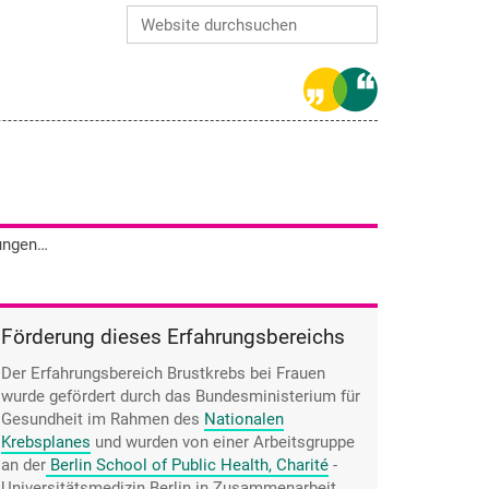
Website durchsuchen
Erweiterte Suche…
Annette Huber lehnte die Gruppensitzungen in der Kur ab, fand aber das Walken toll.
Förderung dieses Erfahrungsbereichs
Der Erfahrungsbereich Brustkrebs bei Frauen
wurde gefördert durch das Bundesministerium für
Gesundheit im Rahmen des
Nationalen
Krebsplanes
und wurden von einer Arbeitsgruppe
an der
Berlin School of Public Health, Charité
-
Universitätsmedizin Berlin
in Zusammenarbeit