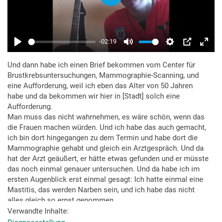
Und dann habe ich einen Brief bekommen vom Center für
Brustkrebsuntersuchungen, Mammographie-Scanning, und
eine Aufforderung, weil ich eben das Alter von 50 Jahren
habe und da bekommen wir hier in [Stadt] solch eine
Aufforderung.
Man muss das nicht wahrnehmen, es wäre schön, wenn das
die Frauen machen würden. Und ich habe das auch gemacht,
ich bin dort hingegangen zu dem Termin und habe dort die
Mammographie gehabt und gleich ein Arztgespräch. Und da
hat der Arzt geäußert, er hätte etwas gefunden und er müsste
das noch einmal genauer untersuchen. Und da habe ich im
ersten Augenblick erst einmal gesagt: Ich hatte einmal eine
Mastitis, das werden Narben sein, und ich habe das nicht
alles gleich so ernst genommen.
Na ja und dann habe ich Untersuchungen gehabt, eine
Verwandte Inhalte
Biopsie. Und anhand der Biopsie haben sie das Gewebe auch